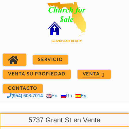
SERVICIO
VENTA SU PROPIEDAD
VENTA
CONTACTO
(954) 608-7014
En
Ru
Es
5737 Grant St en Venta